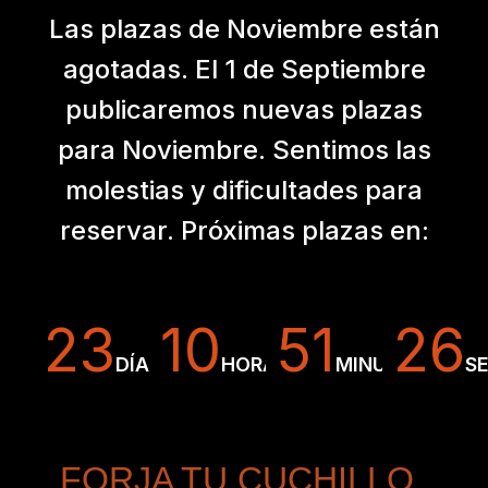
Las plazas de Noviembre están
agotadas. El 1 de Septiembre
publicaremos nuevas plazas
para Noviembre. Sentimos las
molestias y dificultades para
reservar. Próximas plazas en:
23
10
51
25
DÍAS
HORAS
MINUTOS
S